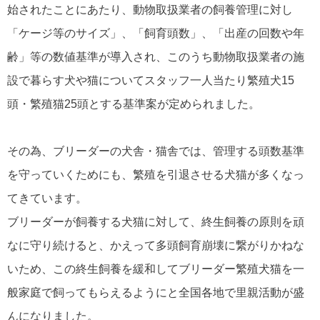
始されたことにあたり、動物取扱業者の飼養管理に対し
「ケージ等のサイズ」、「飼育頭数」、「出産の回数や年
齢」等の数値基準が導入され、このうち動物取扱業者の施
設で暮らす犬や猫についてスタッフ一人当たり繁殖犬15
頭・繁殖猫25頭とする基準案が定められました。
その為、ブリーダーの犬舎・猫舎では、管理する頭数基準
を守っていくためにも、繁殖を引退させる犬猫が多くなっ
てきています。
ブリーダーが飼養する犬猫に対して、終生飼養の原則を頑
なに守り続けると、かえって多頭飼育崩壊に繋がりかねな
いため、この終生飼養を緩和してブリーダー繁殖犬猫を一
般家庭で飼ってもらえるようにと全国各地で里親活動が盛
んになりました。