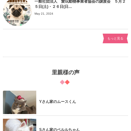
一般社団法人 愛玩動物事業者協会の譲渡会 ５月２
５日(土)・２６日(日...
May 21, 2024
もっと見る
里親様の声
Yさん家のムースくん
Sさん家のペルルちゃん