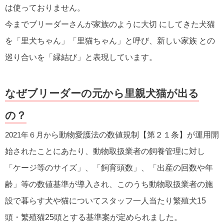
は使っておりません。
今までブリーダーさんが家族のように大切 にしてきた犬猫
を「里犬ちゃん」「里猫ちゃん」と呼び、新しい家族 との
巡り合いを「縁結び」と表現しています。
なぜブリーダーの元から里親犬猫が出る
の？
2021年６月か
ら動物愛護法の数値規制【第２１条】が運用開
始されたことにあたり、動物取扱業者の飼養管理に対し
「ケージ等のサイズ」、「飼育頭数」、「出産の回数や年
齢」等の数値基準が導入され、このうち動物取扱業者の施
設で暮らす犬や猫についてスタッフ一人当たり繁殖犬15
頭・繁殖猫25頭とする基準案が定められました。