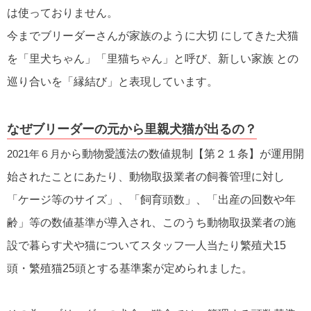
は使っておりません。
今までブリーダーさんが家族のように大切 にしてきた犬猫
を「里犬ちゃん」「里猫ちゃん」と呼び、新しい家族 との
巡り合いを「縁結び」と表現しています。
なぜブリーダーの元から里親犬猫が出るの？
2021年６月か
ら動物愛護法の数値規制【第２１条】が運用開
始されたことにあたり、動物取扱業者の飼養管理に対し
「ケージ等のサイズ」、「飼育頭数」、「出産の回数や年
齢」等の数値基準が導入され、このうち動物取扱業者の施
設で暮らす犬や猫についてスタッフ一人当たり繁殖犬15
頭・繁殖猫25頭とする基準案が定められました。