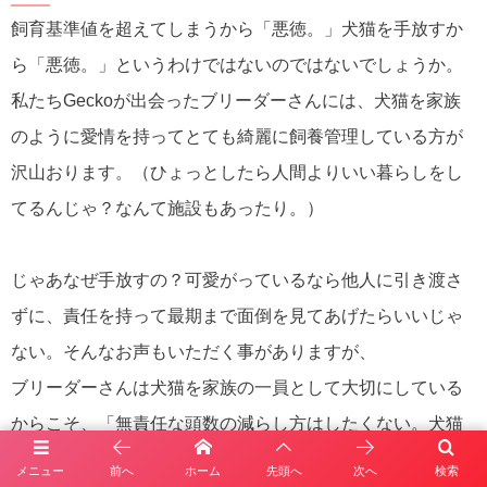
飼育基準値を超えてしまうから「悪徳。」犬猫を手放すか
ら「悪徳。」というわけではないのではないでしょうか。
私たちGeckoが出会ったブリーダーさんには、犬猫を家族
のように愛情を持ってとても綺麗に飼養管理している方が
沢山おります。（ひょっとしたら人間よりいい暮らしをし
てるんじゃ？なんて施設もあったり。）
じゃあなぜ手放すの？可愛がっているなら他人に引き渡さ
ずに、責任を持って最期まで面倒を見てあげたらいいじゃ
ない。そんなお声もいただく事がありますが、
ブリーダーさんは犬猫を家族の一員として大切にしている
からこそ、「無責任な頭数の減らし方はしたくない。犬猫
の第2の人生を信頼できる新たなご家族に迎えてほしい。」
メニュー
前へ
ホーム
先頭へ
次へ
検索