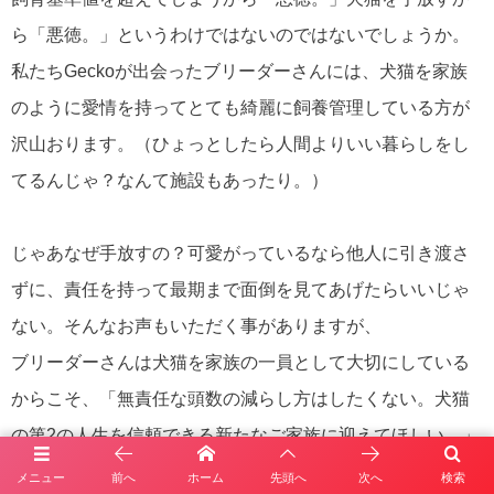
ら「悪徳。」というわけではないのではないでしょうか。
私たちGeckoが出会ったブリーダーさんには、犬猫を家族
のように愛情を持ってとても綺麗に飼養管理している方が
沢山おります。（ひょっとしたら人間よりいい暮らしをし
てるんじゃ？なんて施設もあったり。）
じゃあなぜ手放すの？可愛がっているなら他人に引き渡さ
ずに、責任を持って最期まで面倒を見てあげたらいいじゃ
ない。そんなお声もいただく事がありますが、
ブリーダーさんは犬猫を家族の一員として大切にしている
からこそ、「無責任な頭数の減らし方はしたくない。犬猫
の第2の人生を信頼できる新たなご家族に迎えてほしい。」
そう思ってGeckoに託してくださるブリーダーさんが多い
メニュー
前へ
ホーム
先頭へ
次へ
検索