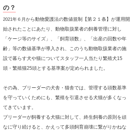
の？
2021年６月か
ら動物愛護法の数値規制【第２１条】が運用開
始されたことにあたり、動物取扱業者の飼養管理に対し
「ケージ等のサイズ」、「飼育頭数」、「出産の回数や年
齢」等の数値基準が導入され、このうち動物取扱業者の施
設で暮らす犬や猫についてスタッフ一人当たり繁殖犬15
頭・繁殖猫25頭とする基準案が定められました。
その為、ブリーダーの犬舎・猫舎では、管理する頭数基準
を守っていくためにも、繁殖を引退させる犬猫が多くなっ
てきています。
ブリーダーが飼養する犬猫に対して、終生飼養の原則を頑
なに守り続けると、かえって多頭飼育崩壊に繋がりかねな